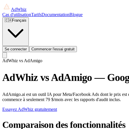
AdWhiz
Cas d'utilisation
Tarifs
Documentation
Blogue
🇨🇦
Français
Se connecter
Commencer l'essai gratuit
AdWhiz vs
AdAmigo
AdWhiz vs AdAmigo — Google
AdAmigo.ai est un outil IA pour Meta/Facebook Ads dont le prix est 
commence à seulement 79 $/mois avec les rapports d'audit inclus.
Essayez AdWhiz gratuitement
Comparaison des fonctionnalités