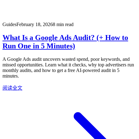
Guides
February 18, 2026
8 min read
What Is a Google Ads Audit? (+ How to
Run One in 5 Minutes)
A Google Ads audit uncovers wasted spend, poor keywords, and
missed opportunities. Learn what it checks, why top advertisers run
monthly audits, and how to get a free AI-powered audit in 5
minutes.
阅读全文